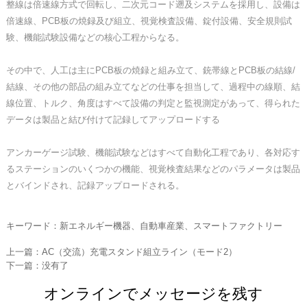
整線は倍速線方式で回転し、二次元コード遡及システムを採用し、設備は
倍速線、PCB板の焼録及び組立、視覚検査設備、錠付設備、安全規則試
験、機能試験設備などの核心工程からなる。
その中で、人工は主にPCB板の焼録と組み立て、銃帯線とPCB板の結線/
結線、その他の部品の組み立てなどの仕事を担当して、過程中の線順、結
線位置、トルク、角度はすべて設備の判定と監視測定があって、得られた
データは製品と結び付けて記録してアップロードする
アンカーゲージ試験、機能試験などはすべて自動化工程であり、各対応す
るステーションのいくつかの機能、視覚検査結果などのパラメータは製品
とバインドされ、記録アップロードされる。
キーワード：新エネルギー機器、自動車産業、スマートファクトリー
上一篇：
AC（交流）充電スタンド組立ライン（モード2）
下一篇：
没有了
オンラインでメッセージを残す