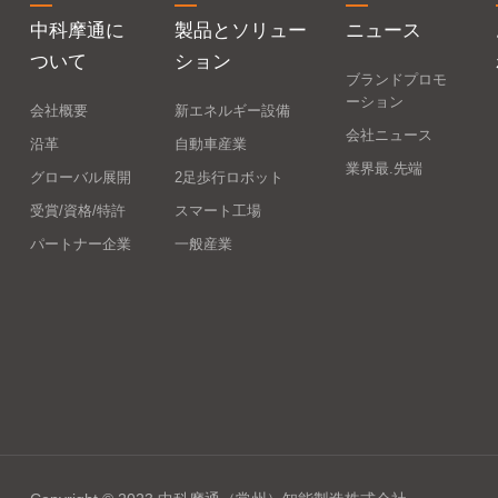
中科摩通に
製品とソリュー
ニュース
ついて
ション
ブランドプロモ
ーション
会社概要
新エネルギー設備
会社ニュース
沿革
自動車産業
業界最.先端
グローバル展開
2足歩行ロボット
受賞/資格/特許
スマート工場
パートナー企業
一般産業