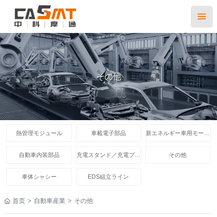
その他
熱管理モジュール
車載電子部品
新エネルギー車用モータe-Axle
自動車内装部品
充電スタンド／充電プラグ
その他
車体シャシー
EDS組立ライン
首页
>
自動車産業
>
その他