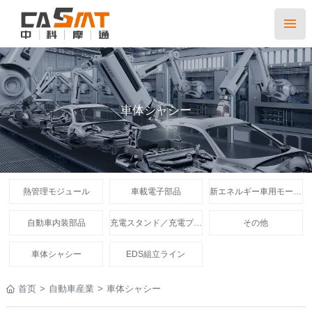
車体シャシー
熱管理モジュール
車載電子部品
新エネルギー車用モータe-Axle
自動車内装部品
充電スタンド／充電プラグ
その他
車体シャシー
EDS組立ライン
首页
>
自動車産業
>
車体シャシー